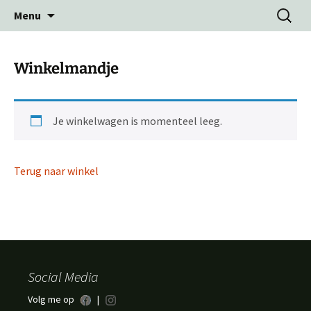
Ga
Zoeken
Menu
naar
naar:
de
inhoud
Winkelmandje
Je winkelwagen is momenteel leeg.
Terug naar winkel
Social Media
Volg me op
|