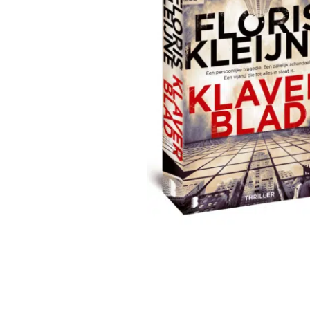
Kleinste kwaad
Dieprood
Klaverblad
Mashup (pap
Wiegelied
Ontmoeting 
Vormgever (p
Zomerfeest bij gaslicht
Over de webw
Ontmoeting met
Vormgever
Mashup