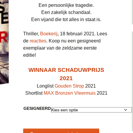
was:
is:
Een persoonlijke tragedie.
€20,00.
€17,49.
Een zakelijk schandaal.
erback)
Een vijand die tot alles in staat is.
met
Thriller,
Boekerij
, 18 februari 2021. Lees
aperback)
de
reacties
. Koop nu een gesigneerd
exemplaar van de zeldzame eerste
inkel
editie!
WINNAAR SCHADUWPRIJS
2021
Longlist
Gouden Strop
2021
Shortlist
MAX Bronzen Vleermuis
2021
GESIGNEERD
Klaverblad