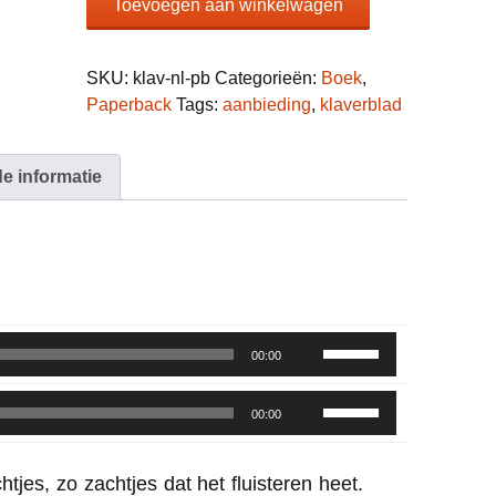
Toevoegen aan winkelwagen
aantal
SKU:
klav-nl-pb
Categorieën:
Boek
,
Paperback
Tags:
aanbieding
,
klaverblad
e informatie
Gebruik
00:00
Omhoog/Omlaag
Gebruik
pijltoetsen
00:00
Omhoog/Omlaag
om
pijltoetsen
het
chtjes, zo zachtjes dat het fluisteren heet.