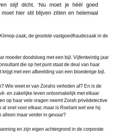
om
volume
n stijf dicht. ‘Nu moet je héél goed
het
te
 moet hier stil blijven zitten en helemaal
volume
verhogen
te
of
verhogen
te
 Klimop-zaak, de grootste vastgoedfraudezaak in de
of
verlagen.
te
ar moeder doodsloeg met een bijl. Vijfentwintig jaar
verlagen.
onsultant die op het punt staat de deal van haar
ht krijgt met een afbeelding van een bloederige bijl.
en? Wie weet er van Zorahs verleden af? En is de
rivé- en zakelijke leven onlosmakelijk met elkaar
en op haar vele vragen neemt Zorah privédetective
 al snel voor elkaar, maar is Roelant wel wie hij
ah alleen maar verder in gevaar?
panning en zijn eigen achtergrond in de corporate