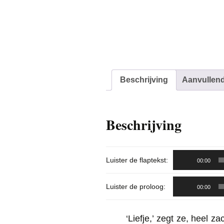
Beschrijving
Aanvullend
Beschrijving
Audiospeler
Luister de flaptekst:
00:00
Audiospeler
Luister de proloog:
00:00
‘Liefje,’ zegt ze, heel za