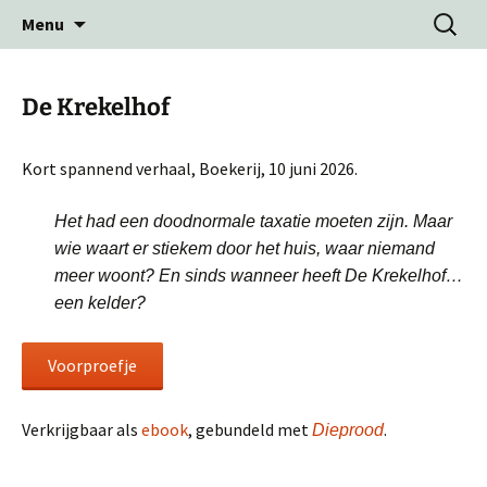
Ga
Zoeken
Menu
naar
naar:
de
inhoud
De Krekelhof
Kort spannend verhaal, Boekerij, 10 juni 2026.
Het had een doodnormale taxatie moeten zijn. Maar
wie waart er stiekem door het huis, waar niemand
meer woont? En sinds wanneer heeft De Krekelhof…
een kelder?
Voorproefje
Verkrijgbaar als
ebook
, gebundeld met
.
Dieprood