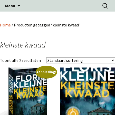
Ga
Zoeken
Menu
naar
naar:
de
inhoud
Home
/ Producten getagged “kleinste kwaad”
kleinste kwaad
Toont alle 2 resultaten
Aanbieding!