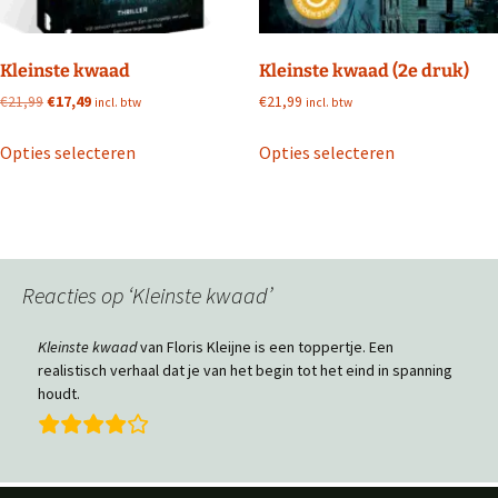
Kleinste kwaad
Kleinste kwaad (2e druk)
Oorspronkelijke
Huidige
€
21,99
€
17,49
€
21,99
incl. btw
incl. btw
prijs
prijs
Dit
Dit
was:
is:
Opties selecteren
Opties selecteren
product
product
€21,99.
€17,49.
heeft
heeft
meerdere
meerdere
variaties.
variaties.
Deze
Deze
Reacties op ‘Kleinste kwaad’
optie
optie
kan
kan
gekozen
gekozen
Kleinste kwaad
van Floris Kleijne is een toppertje. Een
realistisch verhaal dat je van het begin tot het eind in spanning
worden
worden
houdt.
op
op
de
de
productpagina
productpagin