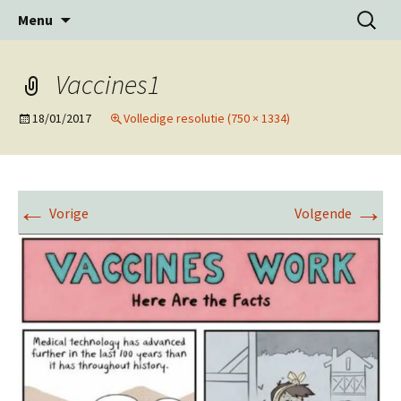
Ga
Zoeken
Menu
naar
naar:
de
inhoud
Vaccines1
18/01/2017
Volledige resolutie (750 × 1334)
←
→
Vorige
Volgende