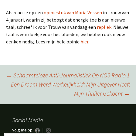
Als reactie op een
opiniestuk van Maria Vossen
in Trouw van
4 januari, waarin zij betoogt dat energie toe is aan nieuwe
taal, schreef ik voor Trouw van vandaag een
repliek
. Nieuwe
taal is een doekje voor het bloeden; we hebben ook nieuw
denken nodig. Lees mijn hele opinie
hier
.
Berichtnavigatie
←
Schaamteloze Anti-Journalistiek Op NOS Radio 1
Een Droom Werd Werkelijkheid: Mijn Uitgever Heeft
Mijn Thriller Gekocht
→
Social Media
Volg me op
|