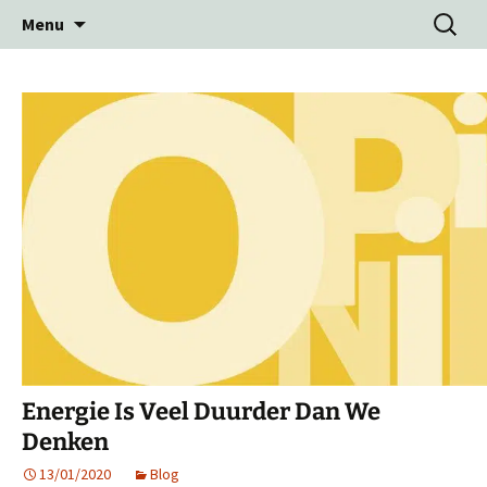
Ga
Zoeken
Menu
naar
naar:
de
inhoud
Energie Is Veel Duurder Dan We
Denken
13/01/2020
Blog