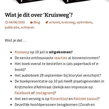
Wist je dit over ‘Kruisweg’?
04/06/2026
Blog
actueel
,
kruisweg
,
optredens
,
publicatie
,
schrijven
Wist je dat …
Kruisweg
op 10 juli is
uitgekomen?
De eerste enthousiaste
reacties
al binnenstromen?
Het boek overal te bestellen is (als paperback of e-
book)?
Het audioboek 29 september bij Storytel verschijnt?
De boekpresentatie op 10 juli heeft plaatsgevonden in
Krijtmolen d’Admiraal (bekijk een impressie op
Facebook
of
Instagram
)?
Het een vervolg is op
Klaverblad
en
Kleinste kwaad
?
Dezelfde hoofdpersonen terugkomen (Zorah en