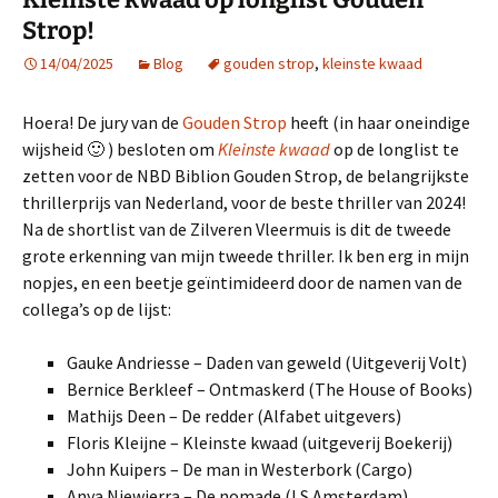
Strop!
14/04/2025
Blog
gouden strop
,
kleinste kwaad
Hoera! De jury van de
Gouden Strop
heeft (in haar oneindige
wijsheid 🙂 ) besloten om
Kleinste kwaad
op de longlist te
zetten voor de NBD Biblion Gouden Strop, de belangrijkste
thrillerprijs van Nederland, voor de beste thriller van 2024!
Na de shortlist van de Zilveren Vleermuis is dit de tweede
grote erkenning van mijn tweede thriller. Ik ben erg in mijn
nopjes, en een beetje geïntimideerd door de namen van de
collega’s op de lijst:
Gauke Andriesse – Daden van geweld (Uitgeverij Volt)
Bernice Berkleef – Ontmaskerd (The House of Books)
Mathijs Deen – De redder (Alfabet uitgevers)
Floris Kleijne – Kleinste kwaad (uitgeverij Boekerij)
John Kuipers – De man in Westerbork (Cargo)
Anya Niewierra – De nomade (LS Amsterdam)