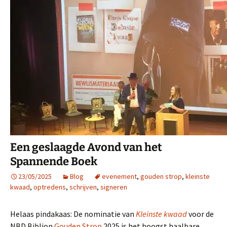
Een geslaagde Avond van het
Spannende Boek
23/05/2025
Blog
evenement
,
gouden strop
,
kleinste
kwaad
,
optredens
,
schrijven
,
signeren
Helaas pindakaas: De nominatie van
Kleinste kwaad
voor de
NBD Biblion
Gouden Strop
2025 is het hoogst haalbare