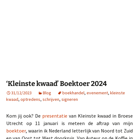
‘Kleinste kwaad’ Boektoer 2024
31/12/2023
Blog
boekhandel
,
evenement
,
kleinste
kwaad
,
optredens
,
schrijven
,
signeren
Kom jij ook? De
presentatie
van Kleinste kwaad in Broese
Utrecht op 11 januari is meteen de aftrap van mijn
boektoer
, waarin ik Nederland letterlijk van Noord tot Zuid
en van Oost tot West doorkruis. Van Auteur op de Koffie in