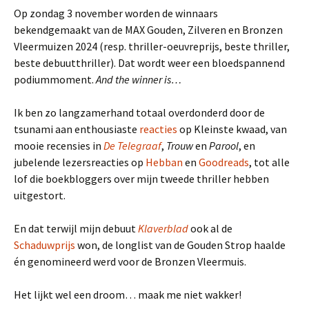
Op zondag 3 november worden de winnaars
bekendgemaakt van de MAX Gouden, Zilveren en Bronzen
Vleermuizen 2024 (resp. thriller-oeuvreprijs, beste thriller,
beste debuutthriller). Dat wordt weer een bloedspannend
podiummoment.
And the winner is…
Ik ben zo langzamerhand totaal overdonderd door de
tsunami aan enthousiaste
reacties
op Kleinste kwaad, van
mooie recensies in
De Telegraaf
,
Trouw
en
Parool
, en
jubelende lezersreacties op
Hebban
en
Goodreads
, tot alle
lof die boekbloggers over mijn tweede thriller hebben
uitgestort.
En dat terwijl mijn debuut
Klaverblad
ook al de
Schaduwprijs
won, de longlist van de Gouden Strop haalde
én genomineerd werd voor de Bronzen Vleermuis.
Het lijkt wel een droom… maak me niet wakker!