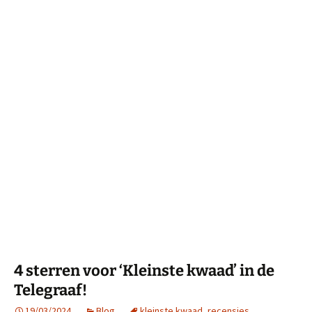
4 sterren voor ‘Kleinste kwaad’ in de
Telegraaf!
19/03/2024
Blog
kleinste kwaad
,
recensies
,