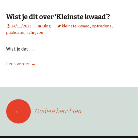
Wist je dit over ‘Kleinste kwaad’?
24/11/2023
Blog
kleinste kwaad
,
optredens
,
publicatie
,
schrijven
Wist je dat …
Wist je dit over ‘Kleinste kwaad’?
Lees verder
→
Berichtennavigatie
←
Oudere berichten