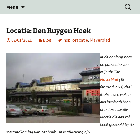
Ga
Zoeken
Menu
naar
naar:
de
inhoud
Locatie: Den Ruygen Hoek
02/01/2021
Blog
inspiloracatie
,
klaverblad
In de aanloop naar
de publicatie van
mijn thriller
Klaverblad
(18
februari 2021) deel
ik elke twee weken
een inspiratiebron
of betekenisvolle
locatie die een rol
heeft gespeeld bij de
totstandkoming van het boek. Dit is aflevering 4/6.