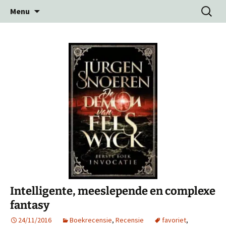
Ga
Zoeken
Menu
naar
naar:
de
inhoud
Intelligente, meeslepende en complexe
fantasy
24/11/2016
Boekrecensie
,
Recensie
favoriet
,