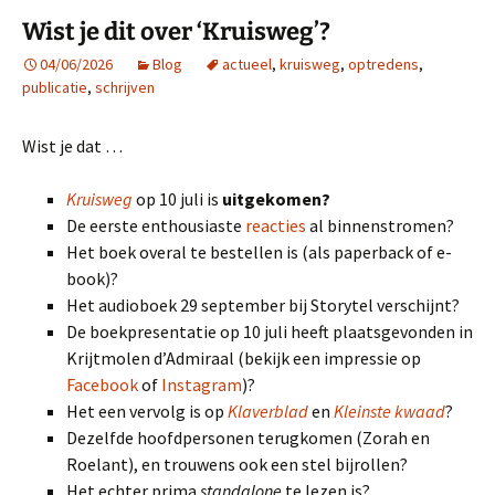
Wist je dit over ‘Kruisweg’?
04/06/2026
Blog
actueel
,
kruisweg
,
optredens
,
publicatie
,
schrijven
Wist je dat …
Kruisweg
op 10 juli is
uitgekomen?
De eerste enthousiaste
reacties
al binnenstromen?
Het boek overal te bestellen is (als paperback of e-
book)?
Het audioboek 29 september bij Storytel verschijnt?
De boekpresentatie op 10 juli heeft plaatsgevonden in
Krijtmolen d’Admiraal (bekijk een impressie op
Facebook
of
Instagram
)?
Het een vervolg is op
Klaverblad
en
Kleinste kwaad
?
Dezelfde hoofdpersonen terugkomen (Zorah en
Roelant), en trouwens ook een stel bijrollen?
Het echter prima
standalone
te lezen is?