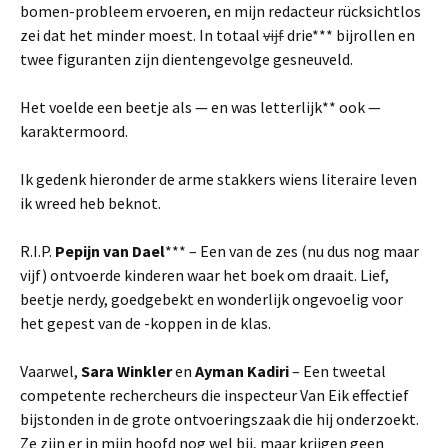
bomen-probleem ervoeren, en mijn redacteur rücksichtlos
zei dat het minder moest. In totaal
vijf
drie*** bijrollen en
twee figuranten zijn dientengevolge gesneuveld.
Het voelde een beetje als — en was letterlijk** ook —
karaktermoord.
Ik gedenk hieronder de arme stakkers wiens literaire leven
ik wreed heb beknot.
R.I.P.
Pepijn van Dael
*** – Een van de zes (nu dus nog maar
vijf) ontvoerde kinderen waar het boek om draait. Lief,
beetje nerdy, goedgebekt en wonderlijk ongevoelig voor
het gepest van de -koppen in de klas.
Vaarwel,
Sara Winkler
en
Ayman Kadiri
– Een tweetal
competente rechercheurs die inspecteur Van Eik effectief
bijstonden in de grote ontvoeringszaak die hij onderzoekt.
Ze zijn er in mijn hoofd nog wel bij, maar krijgen geen