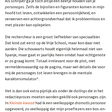
Als schrijver ga je toch altijd een beetje houden van je
personages.
Zelfs de bijrollen en figuranten komen in mijn
hoofd tot leven, ontwikkelen een persoonlijkheid, en
verwerven een achtergrondverhaal dat ik probleemloos en
met plezier kan oplepelen.
Die rechercheur is een groot liefhebber van speciaalbier.
Dat kind zat eerst op de Vrije School, maar kon daar niet
aarden. Die schouwarts houdt eigenlijk helemaal niet van
Spanje, maar gaat er jaarlijks heen omdat haar echtgenote
er zo graag komt. Totaal irrelevant voor de plot, niet
vermeldenswaardig op de pagina, maar wel details die voor
mij de personages tot leven brengen in de mentale
karaktersimulator*.
Het is dan ook extra pijnlijk als onder de
darlings
die in het
redactieproces moeten worden ge
kill
d ook personages zijn.
In
Kleinste kwaad
had ik een veelkoppige
dramatis personae
opgevoerd, zo veelkoppig dat mijn proeflezers een bos-en-