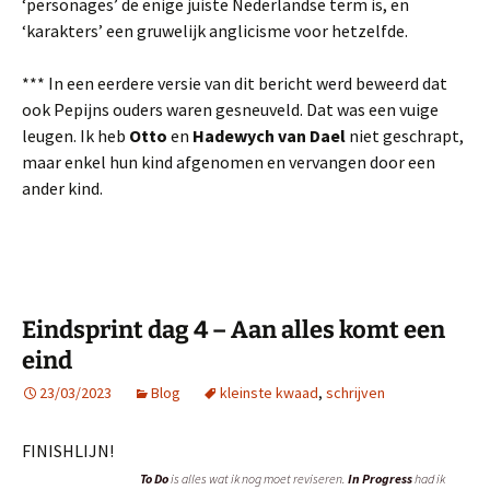
‘personages’ de enige juiste Nederlandse term is, en
‘karakters’ een gruwelijk anglicisme voor hetzelfde.
*** In een eerdere versie van dit bericht werd beweerd dat
ook Pepijns ouders waren gesneuveld. Dat was een vuige
leugen. Ik heb
Otto
en
Hadewych van Dael
niet geschrapt,
maar enkel hun kind afgenomen en vervangen door een
ander kind.
Eindsprint dag 4 – Aan alles komt een
eind
23/03/2023
Blog
kleinste kwaad
,
schrijven
FINISHLIJN!
To Do
is alles wat ik nog moet reviseren.
In Progress
had ik