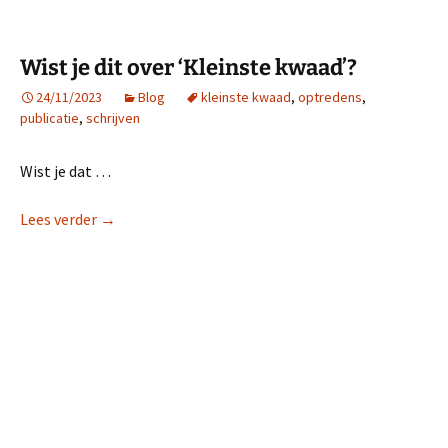
Wist je dit over ‘Kleinste kwaad’?
24/11/2023
Blog
kleinste kwaad
,
optredens
,
publicatie
,
schrijven
Wist je dat …
Wist je dit over ‘Kleinste kwaad’?
Lees verder
→