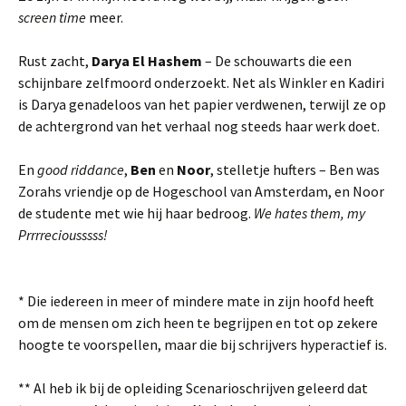
screen time
meer.
Rust zacht,
Darya El Hashem
– De schouwarts die een
schijnbare zelfmoord onderzoekt. Net als Winkler en Kadiri
is Darya genadeloos van het papier verdwenen, terwijl ze op
de achtergrond van het verhaal nog steeds haar werk doet.
En
good riddance
,
Ben
en
Noor
, stelletje hufters – Ben was
Zorahs vriendje op de Hogeschool van Amsterdam, en Noor
de studente met wie hij haar bedroog.
We hates them, my
Prrrreciousssss!
* Die iedereen in meer of mindere mate in zijn hoofd heeft
om de mensen om zich heen te begrijpen en tot op zekere
hoogte te voorspellen, maar die bij schrijvers hyperactief is.
** Al heb ik bij de opleiding Scenarioschrijven geleerd dat