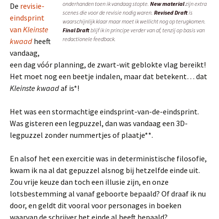
onderhanden toen ik vandaag stopte.
New material
zijn extra
De
revisie-
scenes die voor de revisie nodig waren.
Revised Draft
is
eindsprint
waarschijnlijk klaar maar moet ik wellicht nog op terugkomen.
van
Kleinste
Final Draft
blijf ik in principe verder van af, tenzij op basis van
redactionele feedback.
kwaad
heeft
vandaag,
een dag vóór planning, de zwart-wit geblokte vlag bereikt!
Het moet nog een beetje indalen, maar dat betekent… dat
Kleinste kwaad
af is*!
Het was een stormachtige eindsprint-van-de-eindsprint.
Was gisteren een legpuzzel, dan was vandaag een 3D-
legpuzzel zonder nummertjes of plaatje**.
En alsof het een exercitie was in deterministische filosofie,
kwam ik na al dat gepuzzel alsnog bij hetzelfde einde uit.
Zou vrije keuze dan toch een illusie zijn, en onze
lotsbestemming al vanaf geboorte bepaald? Of draaf ik nu
door, en geldt dit vooral voor personages in boeken
waarvan de schrijver het einde al heeft bepaald?