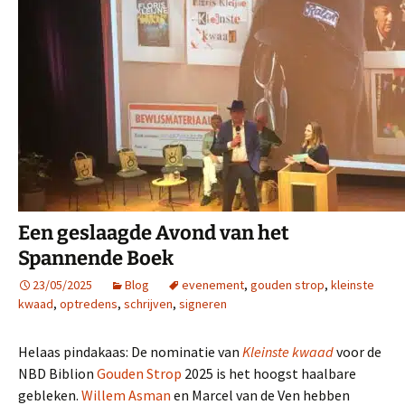
Een geslaagde Avond van het
Spannende Boek
23/05/2025
Blog
evenement
,
gouden strop
,
kleinste
kwaad
,
optredens
,
schrijven
,
signeren
Helaas pindakaas: De nominatie van
Kleinste kwaad
voor de
NBD Biblion
Gouden Strop
2025 is het hoogst haalbare
gebleken.
Willem Asman
en Marcel van de Ven hebben