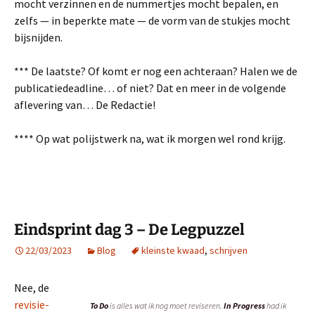
mocht verzinnen en de nummertjes mocht bepalen, en
zelfs — in beperkte mate — de vorm van de stukjes mocht
bijsnijden.
*** De laatste? Of komt er nog een achteraan? Halen we de
publicatiedeadline… of niet? Dat en meer in de volgende
aflevering van… De Redactie!
**** Op wat polijstwerk na, wat ik morgen wel rond krijg.
Eindsprint dag 3 – De Legpuzzel
22/03/2023
Blog
kleinste kwaad
,
schrijven
Nee, de
revisie-
To Do
is alles wat ik nog moet reviseren.
In Progress
had ik