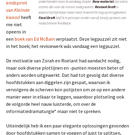
onderhanden toen ik vandaag stopte.
New material
zijn extra
eindsprint
scenes die voor de revisie nodig waren.
Revised Draft
is
van
Kleinste
waarschijnlijk klaar maar moet ik wellicht nog op terugkomen.
kwaad
heeft
Final Draft
blijf ik in principe verder van af, tenzij op basis van
redactionele feedback.
me niet
opeens in
een
boek van Ed McBain
verplaatst. Deze legpuzzel zit niet
in het boek; het revisiewerk wás vandaag een legpuzzel.
De motivatie van Zorah en Roelant had aandacht nodig,
maar ook diverse plotlijnen en -punten moesten beter of
anders worden uitgewerkt. Dat had tot gevolg dat diverse
hoofdstukken aan diggelen zijn gespat, waarvan ik
vervolgens de scherven kon polijsten om ze op een andere
manier weer in elkaar te leggen, waardoor plotseling ook
de volgorde heel nauw luisterde, om over de
informatiedramaturgie* maar niet te spreken.
Uiteindelijk heb ik een paar elegante oplossingen gevonden
door hoofdstukken samen te voegen of juist te splitsen,