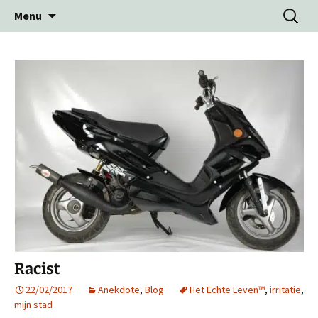
Ga
Zoeken
Menu
naar
naar:
de
inhoud
Racist
22/02/2017
Anekdote
,
Blog
Het Echte Leven™
,
irritatie
,
mijn stad