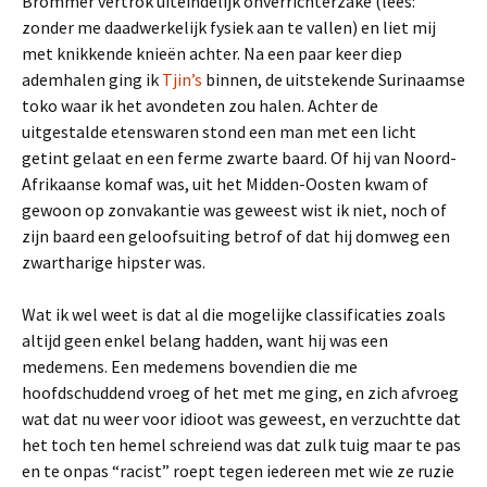
Brommer vertrok uiteindelijk onverrichterzake (lees:
zonder me daadwerkelijk fysiek aan te vallen) en liet mij
met knikkende knieën achter. Na een paar keer diep
ademhalen ging ik
Tjin’s
binnen, de uitstekende Surinaamse
toko waar ik het avondeten zou halen. Achter de
uitgestalde etenswaren stond een man met een licht
getint gelaat en een ferme zwarte baard. Of hij van Noord-
Afrikaanse komaf was, uit het Midden-Oosten kwam of
gewoon op zonvakantie was geweest wist ik niet, noch of
zijn baard een geloofsuiting betrof of dat hij domweg een
zwartharige hipster was.
Wat ik wel weet is dat al die mogelijke classificaties zoals
altijd geen enkel belang hadden, want hij was een
medemens. Een medemens bovendien die me
hoofdschuddend vroeg of het met me ging, en zich afvroeg
wat dat nu weer voor idioot was geweest, en verzuchtte dat
het toch ten hemel schreiend was dat zulk tuig maar te pas
en te onpas “racist” roept tegen iedereen met wie ze ruzie