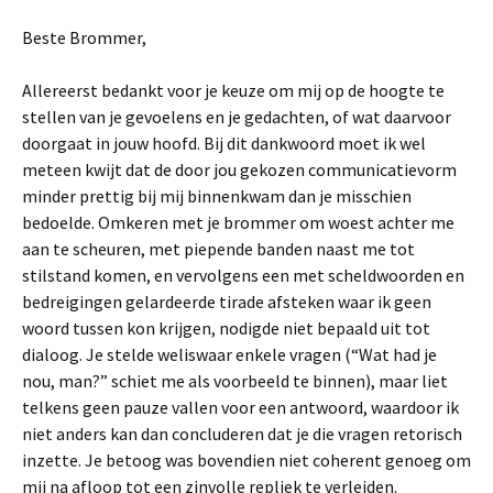
Beste Brommer,
Allereerst bedankt voor je keuze om mij op de hoogte te
stellen van je gevoelens en je gedachten, of wat daarvoor
doorgaat in jouw hoofd. Bij dit dankwoord moet ik wel
meteen kwijt dat de door jou gekozen communicatievorm
minder prettig bij mij binnenkwam dan je misschien
bedoelde. Omkeren met je brommer om woest achter me
aan te scheuren, met piepende banden naast me tot
stilstand komen, en vervolgens een met scheldwoorden en
bedreigingen gelardeerde tirade afsteken waar ik geen
woord tussen kon krijgen, nodigde niet bepaald uit tot
dialoog. Je stelde weliswaar enkele vragen (“Wat had je
nou, man?” schiet me als voorbeeld te binnen), maar liet
telkens geen pauze vallen voor een antwoord, waardoor ik
niet anders kan dan concluderen dat je die vragen retorisch
inzette. Je betoog was bovendien niet coherent genoeg om
mij na afloop tot een zinvolle repliek te verleiden.