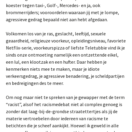
koester tegen taxi-, Golf-, Mercedes- en ja, ook
brommerrijders; vooroordelen waaraan jij met je lompe,
agressieve gedrag bepaald niet aan hebt afgedaan.
Volkomen los van je ras, geslacht, leeftijd, sexuele
geaardheid, religieuze voorkeur, opleidingsniveau, favoriete
Netflix-serie, voorkeurspizza of liefste Teletubbie vind ik je
sinds onze ontmoeting namelijk een ontzettende eikel,
een lul, een klootzak en een hufter. Daar hebben je
kenmerken niets mee te maken, maar je idiote
verkeersgedrag, je agressieve benadering, je scheldpartijen
en bedreigingen des te meer.
Om nog maar niet te spreken van je gewapper met de term
“racist”, alsof het racismedebat niet al complex genoeg is
zonder dat laag-bij-de-grondse straatettertjes als jij de
materie vertroebelen door iedereen van racisme te
betichten die je scheef aankijkt. Hoewel ik geweld in alle