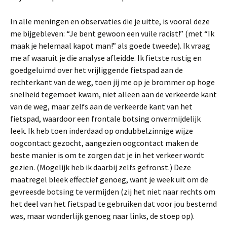
In alle meningen en observaties die je uitte, is vooral deze
me bijgebleven: “Je bent gewoon een vuile racist!” (met “Ik
maak je helemaal kapot man!” als goede tweede). Ik vraag
me af waaruit je die analyse afleidde. Ik fietste rustig en
goedgeluimd over het vrijliggende fietspad aan de
rechterkant van de weg, toen jij me op je brommer op hoge
snelheid tegemoet kwam, niet alleen aan de verkeerde kant
van de weg, maar zelfs aan de verkeerde kant van het
fietspad, waardoor een frontale botsing onvermijdelijk
leek. Ik heb toen inderdaad op ondubbelzinnige wijze
oogcontact gezocht, aangezien oogcontact maken de
beste manier is om te zorgen dat je in het verkeer wordt
gezien. (Mogelijk heb ik daarbij zelfs gefronst.) Deze
maatregel bleek effectief genoeg, want je week uit om de
gevreesde botsing te vermijden (zij het niet naar rechts om
het deel van het fietspad te gebruiken dat voor jou bestemd
was, maar wonderlijk genoeg naar links, de stoep op).