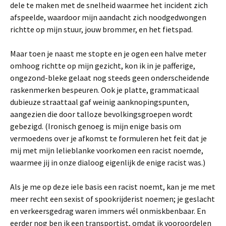
dele te maken met de snelheid waarmee het incident zich
afspeelde, waardoor mijn aandacht zich noodgedwongen
richtte op mijn stuur, jouw brommer, en het fietspad.
Maar toen je naast me stopte en je ogen een halve meter
omhoog richtte op mijn gezicht, kon ik in je pafferige,
ongezond-bleke gelaat nog steeds geen onderscheidende
raskenmerken bespeuren. Ook je platte, grammaticaal
dubieuze straattaal gaf weinig aanknopingspunten,
aangezien die door talloze bevolkingsgroepen wordt
gebezigd. (Ironisch genoeg is mijn enige basis om
vermoedens over je afkomst te formuleren het feit dat je
mij met mijn lelieblanke voorkomen een racist noemde,
waarmee jij in onze dialoog eigenlijk de enige racist was.)
Als je me op deze iele basis een racist noemt, kan je me met
meer recht een sexist of spookrijderist noemen; je geslacht
en verkeersgedrag waren immers wél onmiskbenbaar. En
eerder nog ben ik een transportist, omdat ik vooroordelen