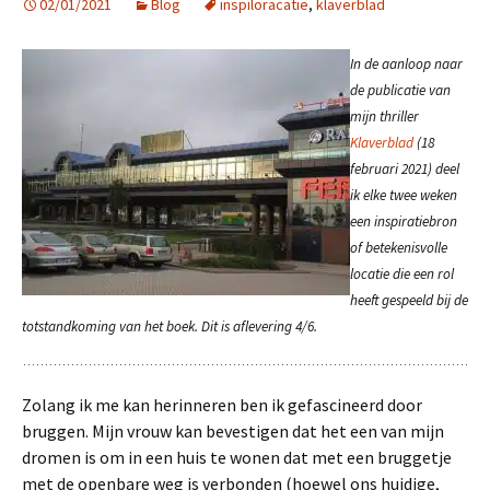
02/01/2021
Blog
inspiloracatie
,
klaverblad
In de aanloop naar
de publicatie van
mijn thriller
Klaverblad
(18
februari 2021) deel
ik elke twee weken
een inspiratiebron
of betekenisvolle
locatie die een rol
heeft gespeeld bij de
totstandkoming van het boek. Dit is aflevering 4/6.
Zolang ik me kan herinneren ben ik gefascineerd door
bruggen. Mijn vrouw kan bevestigen dat het een van mijn
dromen is om in een huis te wonen dat met een bruggetje
met de openbare weg is verbonden (hoewel ons huidige,