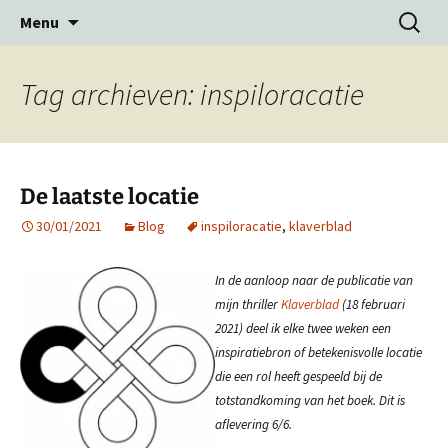
Ga
Zoeken
Menu
naar
naar:
de
inhoud
Tag archieven: inspiloracatie
De laatste locatie
30/01/2021
Blog
inspiloracatie
,
klaverblad
In de aanloop naar de publicatie van
mijn thriller
Klaverblad
(18 februari
2021) deel ik elke twee weken een
inspiratiebron of betekenisvolle locatie
die een rol heeft gespeeld bij de
totstandkoming van het boek. Dit is
aflevering 6/6.