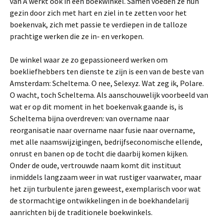
van A werkt ook in een boekwinkel. Samen voeden ze hun
gezin door zich met hart en ziel in te zetten voor het
boekenvak, zich met passie te verdiepen in de talloze
prachtige werken die ze in- en verkopen.
De winkel waar ze zo gepassioneerd werken om
boekliefhebbers ten dienste te zijn is een van de beste van
Amsterdam: Scheltema. O nee, Selexyz. Wat zeg ik, Polare.
O wacht, toch Scheltema. Als aanschouwelijk voorbeeld van
wat er op dit moment in het boekenvak gaande is, is
Scheltema bijna overdreven: van overname naar
reorganisatie naar overname naar fusie naar overname,
met alle naamswijzigingen, bedrijfseconomische ellende,
onrust en banen op de tocht die daarbij komen kijken.
Onder de oude, vertrouwde naam komt dit instituut
inmiddels langzaam weer in wat rustiger vaarwater, maar
het zijn turbulente jaren geweest, exemplarisch voor wat
de stormachtige ontwikkelingen in de boekhandelarij
aanrichten bij de traditionele boekwinkels.