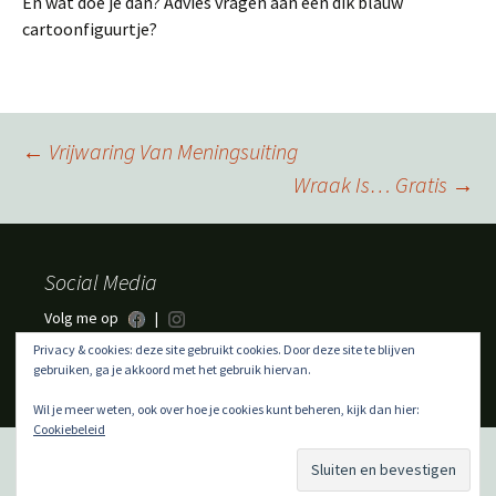
En wat doe je dan? Advies vragen aan een dik blauw
cartoonfiguurtje?
Berichtnavigatie
←
Vrijwaring Van Meningsuiting
Wraak Is… Gratis
→
Social Media
Volg me op
|
Privacy & cookies: deze site gebruikt cookies. Door deze site te blijven
gebruiken, ga je akkoord met het gebruik hiervan.
Wil je meer weten, ook over hoe je cookies kunt beheren, kijk dan hier:
Cookiebeleid
Ondersteund door WordPress