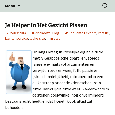
Ga
Zoeken
Menu
naar
naar:
de
inhoud
Je Helper In Het Gezicht Pissen
25/09/2014
Anekdote
,
Blog
Het Echte Leven™
,
irritatie
,
klantenservice
,
leuke site
,
mijn stad
Onlangs kreeg ik vreselijke digitale ruzie
met A. Geappte scheldpartijen, steeds
langere e-mails vol argumenten en
verwijten over en weer, felle passie en
ijskoude redelijkheid, culminerend in een
dikke streep onder de vriendschap: zo’n
ruzie. Dankzij die ruzie weet ik weer waarom
de stenen boekwinkel nog onverminderd
bestaansrecht heeft, en dat hopelijk ook altijd zal
behouden.