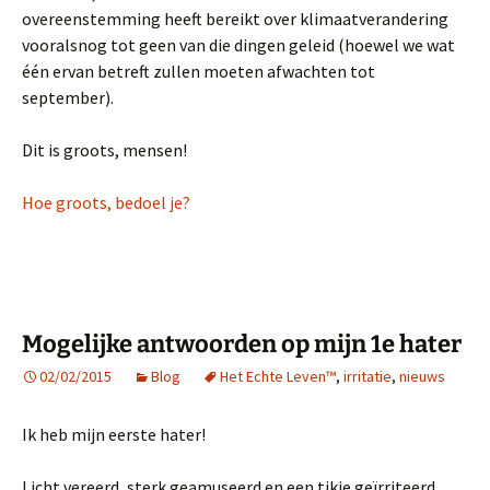
overeenstemming heeft bereikt over klimaatverandering
vooralsnog tot geen van die dingen geleid (hoewel we wat
één ervan betreft zullen moeten afwachten tot
september).
Dit is groots, mensen!
Hoe groots, bedoel je?
Mogelijke antwoorden op mijn 1e hater
02/02/2015
Blog
Het Echte Leven™
,
irritatie
,
nieuws
Ik heb mijn eerste hater!
Licht vereerd, sterk geamuseerd en een tikje geïrriteerd