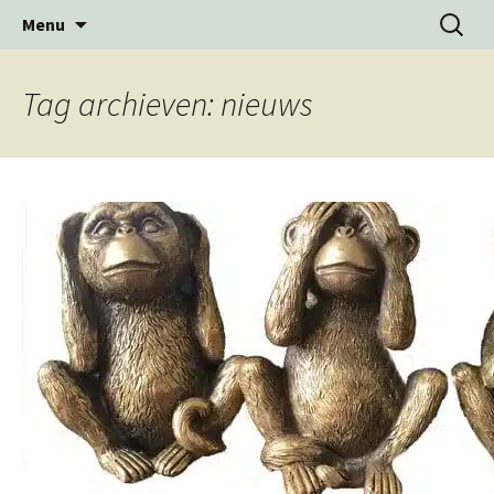
Ga
Zoeken
Menu
naar
naar:
de
inhoud
Tag archieven: nieuws