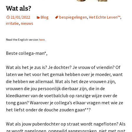
Wat als?
21/01/2022
Blog
bespiegelingen
,
Het Echte Leven™
,
irritatie
,
nieuws
Read the English version
here
.
Beste collega-man*,
Wat als het je zus is? Je dochter? Je vrouw of vriendin? Of
laten we het voor het gemak hebben over je moeder, want
die hebben we allemaal. Wat als het deze vrouwen zijn,
vrouwen die jou persoonlijk dierbaar zijn, die in de
kleedkamer van de voetbalclub op ranzige wijze over de
tong gaan? Waarover je collega’s elkaar vragen met wie ze
het liefst onder de douche zouden gaan**?
Wat als jouw puberdochter op straat wordt nagefloten? Als
ze wordt nagelopen, ongewild aangesproken, niet met rust