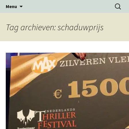
Ga
Zoeken
Menu
naar
naar:
de
inhoud
Tag archieven: schaduwprijs