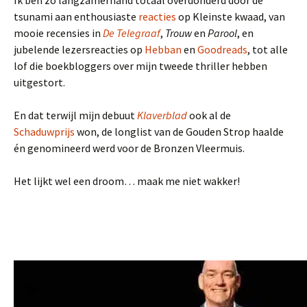
Ik ben zo langzamerhand totaal overdonderd door de
tsunami aan enthousiaste
reacties
op Kleinste kwaad, van
mooie recensies in
De Telegraaf
,
Trouw
en
Parool
, en
jubelende lezersreacties op
Hebban
en
Goodreads
, tot alle
lof die boekbloggers over mijn tweede thriller hebben
uitgestort.
En dat terwijl mijn debuut
Klaverblad
ook al de
Schaduwprijs
won, de longlist van de Gouden Strop haalde
én genomineerd werd voor de Bronzen Vleermuis.
Het lijkt wel een droom… maak me niet wakker!