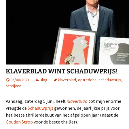
KLAVERBLAD WINT SCHADUWPRIJS!
05/06/2021
Blog
klaverblad
,
optredens
,
schaduwprijs
,
schrijven
Vandaag, zaterdag 5 juni, heeft
Klaverblad
tot mijn enorme
vreugde de
Schaduwprijs
gewonnen, de jaarlijkse prijs voor
het beste thrillerdebuut van het afgelopen jaar (naast de
Gouden Strop
voor de beste thriller).