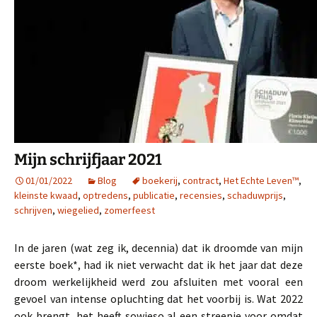
Mijn schrijfjaar 2021
01/01/2022
Blog
boekerij
,
contract
,
Het Echte Leven™
,
kleinste kwaad
,
optredens
,
publicatie
,
recensies
,
schaduwprijs
,
schrijven
,
wiegelied
,
zomerfeest
In de jaren (wat zeg ik, decennia) dat ik droomde van mijn
eerste boek*, had ik niet verwacht dat ik het jaar dat deze
droom werkelijkheid werd zou afsluiten met vooral een
gevoel van intense opluchting dat het voorbij is. Wat 2022
ook brengt, het heeft sowieso al een streepje voor omdat