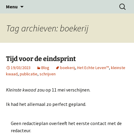
Ga
Zoeken
Menu
naar
naar:
de
inhoud
Tag archieven: boekerij
Tijd voor de eindsprint
19/03/2023
Blog
boekerij
,
Het Echte Leven™
,
kleinste
kwaad
,
publicatie
,
schrijven
Kleinste kwaad
zou op 11 mei verschijnen.
Ik had het allemaal zo perfect gepland.
Geen redactieplan overleeft het eerste contact met de
redacteur.