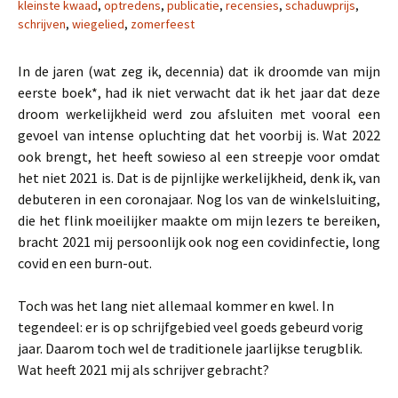
kleinste kwaad
,
optredens
,
publicatie
,
recensies
,
schaduwprijs
,
schrijven
,
wiegelied
,
zomerfeest
In de jaren (wat zeg ik, decennia) dat ik droomde van mijn
eerste boek*, had ik niet verwacht dat ik het jaar dat deze
droom werkelijkheid werd zou afsluiten met vooral een
gevoel van intense opluchting dat het voorbij is. Wat 2022
ook brengt, het heeft sowieso al een streepje voor omdat
het niet 2021 is. Dat is de pijnlijke werkelijkheid, denk ik, van
debuteren in een coronajaar. Nog los van de winkelsluiting,
die het flink moeilijker maakte om mijn lezers te bereiken,
bracht 2021 mij persoonlijk ook nog een covidinfectie, long
covid en een burn-out.
Toch was het lang niet allemaal kommer en kwel. In
tegendeel: er is op schrijfgebied veel goeds gebeurd vorig
jaar. Daarom toch wel de traditionele jaarlijkse terugblik.
Wat heeft 2021 mij als schrijver gebracht?