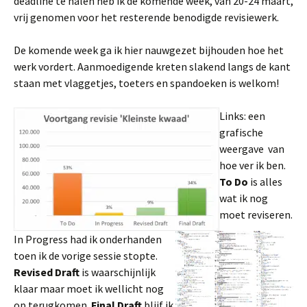
deadline te halen heb ik de komende week, van 20-24 maart,
vrij genomen voor het resterende benodigde revisiewerk.
De komende week ga ik hier nauwgezet bijhouden hoe het
werk vordert. Aanmoedigende kreten slakend langs de kant
staan met vlaggetjes, toeters en spandoeken is welkom!
Links: een
grafische
weergave van
hoe ver ik ben.
To Do
is alles
wat ik nog
moet reviseren.
In Progress had ik onderhanden
toen ik de vorige sessie stopte.
Revised Draft
is waarschijnlijk
klaar maar moet ik wellicht nog
op terugkomen.
Final Draft
blijf ik